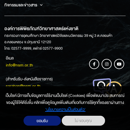
กิจกรรมและข่าวสาร
องค์การพิพิธภัณฑ์วิทยาศาสตร์แห่งชาติ
กระทรวงการอุดมศึกษา วิทยาศาสตร์วิจัยและนวัตกรรม 39 หมู่ 3 ต.คลองห้า
อ.คลองหลวง จ.ปทุมธานี 12120
โทร: 02577-9999, แฟกซ์ 02577-9900
อีเมล
info@nsm.or.th
(สำหรับรับ-ส่งหนังสือราชการ)
saraban@nsm.or.th
เว็บไซค์ มีการเก็บข้อมูลการใช้งานเว็บไซต์ (Cookies) เพื่อพัฒนาประสบการณ์
ของผู้ใช้ให้ดียิ่งขึ้น คลิกเพื่อดูข้อมูลเพิ่มเติมเกี่ยวกับการใช้คุกกี้ของเราผ่านทาง
ช่องทางการสอบถามข้อมูล
‘นโยบายความเป็นส่วนตัว'
ยอมรับ
ไม่ ขอบคุณ