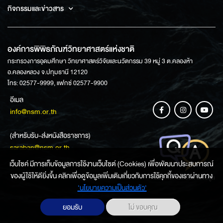
กิจกรรมและข่าวสาร
องค์การพิพิธภัณฑ์วิทยาศาสตร์แห่งชาติ
กระทรวงการอุดมศึกษา วิทยาศาสตร์วิจัยและนวัตกรรม 39 หมู่ 3 ต.คลองห้า
อ.คลองหลวง จ.ปทุมธานี 12120
โทร: 02577-9999, แฟกซ์ 02577-9900
อีเมล
info@nsm.or.th
(สำหรับรับ-ส่งหนังสือราชการ)
saraban@nsm.or.th
เว็บไซค์ มีการเก็บข้อมูลการใช้งานเว็บไซต์ (Cookies) เพื่อพัฒนาประสบการณ์
ของผู้ใช้ให้ดียิ่งขึ้น คลิกเพื่อดูข้อมูลเพิ่มเติมเกี่ยวกับการใช้คุกกี้ของเราผ่านทาง
ช่องทางการสอบถามข้อมูล
‘นโยบายความเป็นส่วนตัว'
ยอมรับ
ไม่ ขอบคุณ