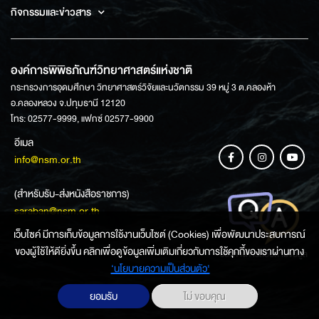
กิจกรรมและข่าวสาร
องค์การพิพิธภัณฑ์วิทยาศาสตร์แห่งชาติ
กระทรวงการอุดมศึกษา วิทยาศาสตร์วิจัยและนวัตกรรม 39 หมู่ 3 ต.คลองห้า
อ.คลองหลวง จ.ปทุมธานี 12120
โทร: 02577-9999, แฟกซ์ 02577-9900
อีเมล
info@nsm.or.th
(สำหรับรับ-ส่งหนังสือราชการ)
saraban@nsm.or.th
เว็บไซค์ มีการเก็บข้อมูลการใช้งานเว็บไซต์ (Cookies) เพื่อพัฒนาประสบการณ์
ของผู้ใช้ให้ดียิ่งขึ้น คลิกเพื่อดูข้อมูลเพิ่มเติมเกี่ยวกับการใช้คุกกี้ของเราผ่านทาง
ช่องทางการสอบถามข้อมูล
‘นโยบายความเป็นส่วนตัว'
ยอมรับ
ไม่ ขอบคุณ