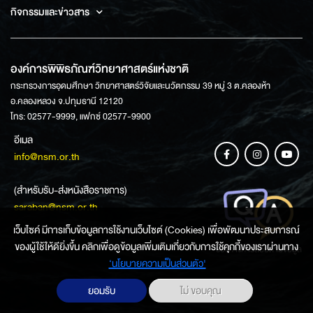
กิจกรรมและข่าวสาร
องค์การพิพิธภัณฑ์วิทยาศาสตร์แห่งชาติ
กระทรวงการอุดมศึกษา วิทยาศาสตร์วิจัยและนวัตกรรม 39 หมู่ 3 ต.คลองห้า
อ.คลองหลวง จ.ปทุมธานี 12120
โทร: 02577-9999, แฟกซ์ 02577-9900
อีเมล
info@nsm.or.th
(สำหรับรับ-ส่งหนังสือราชการ)
saraban@nsm.or.th
เว็บไซค์ มีการเก็บข้อมูลการใช้งานเว็บไซต์ (Cookies) เพื่อพัฒนาประสบการณ์
ของผู้ใช้ให้ดียิ่งขึ้น คลิกเพื่อดูข้อมูลเพิ่มเติมเกี่ยวกับการใช้คุกกี้ของเราผ่านทาง
ช่องทางการสอบถามข้อมูล
‘นโยบายความเป็นส่วนตัว'
ยอมรับ
ไม่ ขอบคุณ