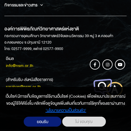
กิจกรรมและข่าวสาร
องค์การพิพิธภัณฑ์วิทยาศาสตร์แห่งชาติ
กระทรวงการอุดมศึกษา วิทยาศาสตร์วิจัยและนวัตกรรม 39 หมู่ 3 ต.คลองห้า
อ.คลองหลวง จ.ปทุมธานี 12120
โทร: 02577-9999, แฟกซ์ 02577-9900
อีเมล
info@nsm.or.th
(สำหรับรับ-ส่งหนังสือราชการ)
saraban@nsm.or.th
เว็บไซค์ มีการเก็บข้อมูลการใช้งานเว็บไซต์ (Cookies) เพื่อพัฒนาประสบการณ์
ของผู้ใช้ให้ดียิ่งขึ้น คลิกเพื่อดูข้อมูลเพิ่มเติมเกี่ยวกับการใช้คุกกี้ของเราผ่านทาง
ช่องทางการสอบถามข้อมูล
‘นโยบายความเป็นส่วนตัว'
ยอมรับ
ไม่ ขอบคุณ