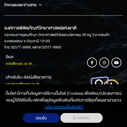
กิจกรรมและข่าวสาร
องค์การพิพิธภัณฑ์วิทยาศาสตร์แห่งชาติ
กระทรวงการอุดมศึกษา วิทยาศาสตร์วิจัยและนวัตกรรม 39 หมู่ 3 ต.คลองห้า
อ.คลองหลวง จ.ปทุมธานี 12120
โทร: 02577-9999, แฟกซ์ 02577-9900
อีเมล
info@nsm.or.th
(สำหรับรับ-ส่งหนังสือราชการ)
saraban@nsm.or.th
เว็บไซค์ มีการเก็บข้อมูลการใช้งานเว็บไซต์ (Cookies) เพื่อพัฒนาประสบการณ์
ของผู้ใช้ให้ดียิ่งขึ้น คลิกเพื่อดูข้อมูลเพิ่มเติมเกี่ยวกับการใช้คุกกี้ของเราผ่านทาง
ช่องทางการสอบถามข้อมูล
‘นโยบายความเป็นส่วนตัว'
ยอมรับ
ไม่ ขอบคุณ