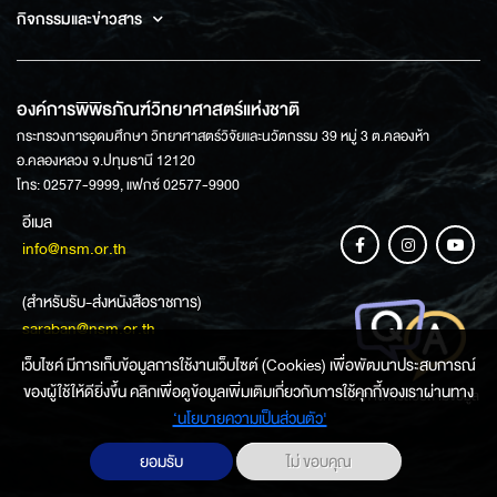
กิจกรรมและข่าวสาร
องค์การพิพิธภัณฑ์วิทยาศาสตร์แห่งชาติ
กระทรวงการอุดมศึกษา วิทยาศาสตร์วิจัยและนวัตกรรม 39 หมู่ 3 ต.คลองห้า
อ.คลองหลวง จ.ปทุมธานี 12120
โทร: 02577-9999, แฟกซ์ 02577-9900
อีเมล
info@nsm.or.th
(สำหรับรับ-ส่งหนังสือราชการ)
saraban@nsm.or.th
เว็บไซค์ มีการเก็บข้อมูลการใช้งานเว็บไซต์ (Cookies) เพื่อพัฒนาประสบการณ์
ของผู้ใช้ให้ดียิ่งขึ้น คลิกเพื่อดูข้อมูลเพิ่มเติมเกี่ยวกับการใช้คุกกี้ของเราผ่านทาง
ช่องทางการสอบถามข้อมูล
‘นโยบายความเป็นส่วนตัว'
ยอมรับ
ไม่ ขอบคุณ