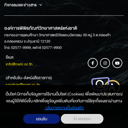
กิจกรรมและข่าวสาร
องค์การพิพิธภัณฑ์วิทยาศาสตร์แห่งชาติ
กระทรวงการอุดมศึกษา วิทยาศาสตร์วิจัยและนวัตกรรม 39 หมู่ 3 ต.คลองห้า
อ.คลองหลวง จ.ปทุมธานี 12120
โทร: 02577-9999, แฟกซ์ 02577-9900
อีเมล
info@nsm.or.th
(สำหรับรับ-ส่งหนังสือราชการ)
saraban@nsm.or.th
เว็บไซค์ มีการเก็บข้อมูลการใช้งานเว็บไซต์ (Cookies) เพื่อพัฒนาประสบการณ์
ของผู้ใช้ให้ดียิ่งขึ้น คลิกเพื่อดูข้อมูลเพิ่มเติมเกี่ยวกับการใช้คุกกี้ของเราผ่านทาง
ช่องทางการสอบถามข้อมูล
‘นโยบายความเป็นส่วนตัว'
ยอมรับ
ไม่ ขอบคุณ