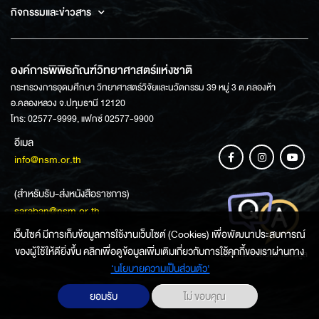
กิจกรรมและข่าวสาร
องค์การพิพิธภัณฑ์วิทยาศาสตร์แห่งชาติ
กระทรวงการอุดมศึกษา วิทยาศาสตร์วิจัยและนวัตกรรม 39 หมู่ 3 ต.คลองห้า
อ.คลองหลวง จ.ปทุมธานี 12120
โทร: 02577-9999, แฟกซ์ 02577-9900
อีเมล
info@nsm.or.th
(สำหรับรับ-ส่งหนังสือราชการ)
saraban@nsm.or.th
เว็บไซค์ มีการเก็บข้อมูลการใช้งานเว็บไซต์ (Cookies) เพื่อพัฒนาประสบการณ์
ของผู้ใช้ให้ดียิ่งขึ้น คลิกเพื่อดูข้อมูลเพิ่มเติมเกี่ยวกับการใช้คุกกี้ของเราผ่านทาง
ช่องทางการสอบถามข้อมูล
‘นโยบายความเป็นส่วนตัว'
ยอมรับ
ไม่ ขอบคุณ