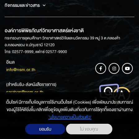
กิจกรรมและข่าวสาร
องค์การพิพิธภัณฑ์วิทยาศาสตร์แห่งชาติ
กระทรวงการอุดมศึกษา วิทยาศาสตร์วิจัยและนวัตกรรม 39 หมู่ 3 ต.คลองห้า
อ.คลองหลวง จ.ปทุมธานี 12120
โทร: 02577-9999, แฟกซ์ 02577-9900
อีเมล
info@nsm.or.th
(สำหรับรับ-ส่งหนังสือราชการ)
saraban@nsm.or.th
เว็บไซค์ มีการเก็บข้อมูลการใช้งานเว็บไซต์ (Cookies) เพื่อพัฒนาประสบการณ์
ของผู้ใช้ให้ดียิ่งขึ้น คลิกเพื่อดูข้อมูลเพิ่มเติมเกี่ยวกับการใช้คุกกี้ของเราผ่านทาง
ช่องทางการสอบถามข้อมูล
‘นโยบายความเป็นส่วนตัว'
ยอมรับ
ไม่ ขอบคุณ