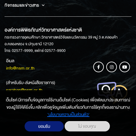
กิจกรรมและข่าวสาร
องค์การพิพิธภัณฑ์วิทยาศาสตร์แห่งชาติ
กระทรวงการอุดมศึกษา วิทยาศาสตร์วิจัยและนวัตกรรม 39 หมู่ 3 ต.คลองห้า
อ.คลองหลวง จ.ปทุมธานี 12120
โทร: 02577-9999, แฟกซ์ 02577-9900
อีเมล
info@nsm.or.th
(สำหรับรับ-ส่งหนังสือราชการ)
saraban@nsm.or.th
เว็บไซค์ มีการเก็บข้อมูลการใช้งานเว็บไซต์ (Cookies) เพื่อพัฒนาประสบการณ์
ของผู้ใช้ให้ดียิ่งขึ้น คลิกเพื่อดูข้อมูลเพิ่มเติมเกี่ยวกับการใช้คุกกี้ของเราผ่านทาง
ช่องทางการสอบถามข้อมูล
‘นโยบายความเป็นส่วนตัว'
ยอมรับ
ไม่ ขอบคุณ