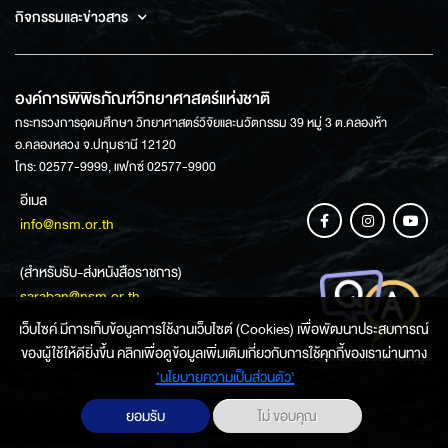
กิจกรรมและข่าวสาร
องค์การพิพิธภัณฑ์วิทยาศาสตร์แห่งชาติ
กระทรวงการอุดมศึกษา วิทยาศาสตร์วิจัยและนวัตกรรม 39 หมู่ 3 ต.คลองห้า
อ.คลองหลวง จ.ปทุมธานี 12120
โทร: 02577-9999, แฟกซ์ 02577-9900
อีเมล
info@nsm.or.th
(สำหรับรับ-ส่งหนังสือราชการ)
saraban@nsm.or.th
เว็บไซค์ มีการเก็บข้อมูลการใช้งานเว็บไซต์ (Cookies) เพื่อพัฒนาประสบการณ์
ของผู้ใช้ให้ดียิ่งขึ้น คลิกเพื่อดูข้อมูลเพิ่มเติมเกี่ยวกับการใช้คุกกี้ของเราผ่านทาง
ช่องทางการสอบถามข้อมูล
‘นโยบายความเป็นส่วนตัว'
ยอมรับ
ไม่ ขอบคุณ