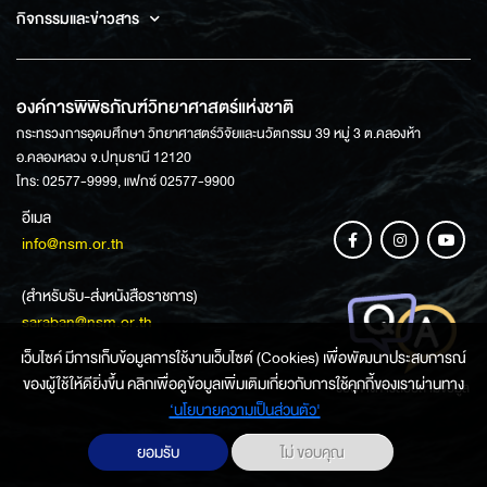
กิจกรรมและข่าวสาร
องค์การพิพิธภัณฑ์วิทยาศาสตร์แห่งชาติ
กระทรวงการอุดมศึกษา วิทยาศาสตร์วิจัยและนวัตกรรม 39 หมู่ 3 ต.คลองห้า
อ.คลองหลวง จ.ปทุมธานี 12120
โทร: 02577-9999, แฟกซ์ 02577-9900
อีเมล
info@nsm.or.th
(สำหรับรับ-ส่งหนังสือราชการ)
saraban@nsm.or.th
เว็บไซค์ มีการเก็บข้อมูลการใช้งานเว็บไซต์ (Cookies) เพื่อพัฒนาประสบการณ์
ของผู้ใช้ให้ดียิ่งขึ้น คลิกเพื่อดูข้อมูลเพิ่มเติมเกี่ยวกับการใช้คุกกี้ของเราผ่านทาง
ช่องทางการสอบถามข้อมูล
‘นโยบายความเป็นส่วนตัว'
ยอมรับ
ไม่ ขอบคุณ