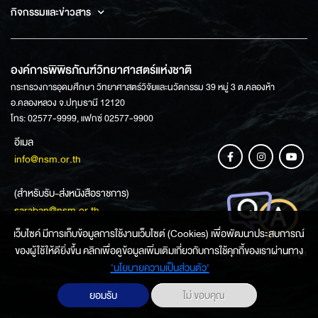
กิจกรรมและข่าวสาร
องค์การพิพิธภัณฑ์วิทยาศาสตร์แห่งชาติ
กระทรวงการอุดมศึกษา วิทยาศาสตร์วิจัยและนวัตกรรม 39 หมู่ 3 ต.คลองห้า
อ.คลองหลวง จ.ปทุมธานี 12120
โทร: 02577-9999, แฟกซ์ 02577-9900
อีเมล
info@nsm.or.th
(สำหรับรับ-ส่งหนังสือราชการ)
saraban@nsm.or.th
เว็บไซค์ มีการเก็บข้อมูลการใช้งานเว็บไซต์ (Cookies) เพื่อพัฒนาประสบการณ์
ของผู้ใช้ให้ดียิ่งขึ้น คลิกเพื่อดูข้อมูลเพิ่มเติมเกี่ยวกับการใช้คุกกี้ของเราผ่านทาง
ช่องทางการสอบถามข้อมูล
‘นโยบายความเป็นส่วนตัว'
ยอมรับ
ไม่ ขอบคุณ