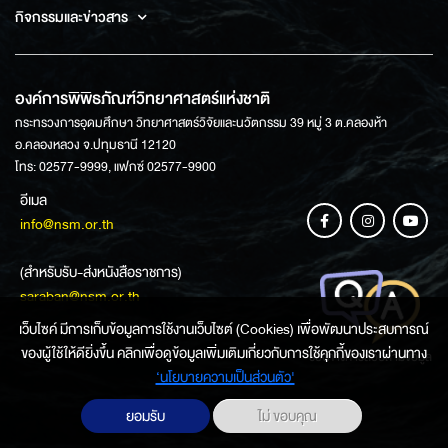
กิจกรรมและข่าวสาร
องค์การพิพิธภัณฑ์วิทยาศาสตร์แห่งชาติ
กระทรวงการอุดมศึกษา วิทยาศาสตร์วิจัยและนวัตกรรม 39 หมู่ 3 ต.คลองห้า
อ.คลองหลวง จ.ปทุมธานี 12120
โทร: 02577-9999, แฟกซ์ 02577-9900
อีเมล
info@nsm.or.th
(สำหรับรับ-ส่งหนังสือราชการ)
saraban@nsm.or.th
เว็บไซค์ มีการเก็บข้อมูลการใช้งานเว็บไซต์ (Cookies) เพื่อพัฒนาประสบการณ์
ของผู้ใช้ให้ดียิ่งขึ้น คลิกเพื่อดูข้อมูลเพิ่มเติมเกี่ยวกับการใช้คุกกี้ของเราผ่านทาง
ช่องทางการสอบถามข้อมูล
‘นโยบายความเป็นส่วนตัว'
ยอมรับ
ไม่ ขอบคุณ