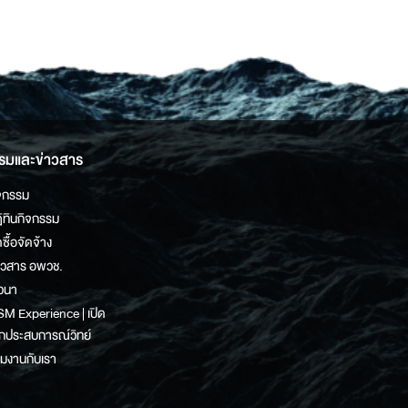
รมและข่าวสาร
จกรรม
ิทินกิจกรรม
ดซื้อจัดจ้าง
าวสาร อพวช.
วนา
M Experience | เปิด
กประสบการณ์วิทย์
วมงานกับเรา