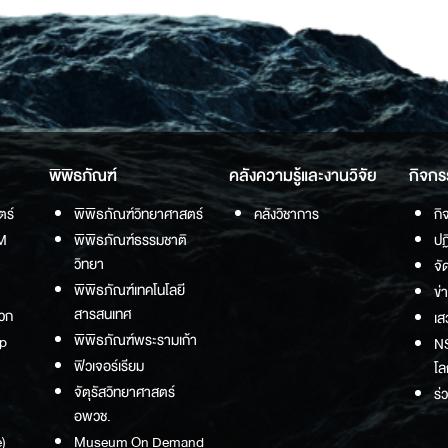
พิพิธภัณฑ์
คลังความรู้และงานวิจัย
กิจกร
ตร์
พิพิธภัณฑ์วิทยาศาสตร์
คลังวิชาการ
กิ
M
พิพิธภัณฑ์ธรรมชาติ
ปฏ
วิทยา
จั
พิพิธภัณฑ์เทคโนโลยี
ข่
สารสนเทศ
วก
เส
พิพิธภัณฑ์พระรามเก้า
p
NS
ฟิวเจอร์เรียม
โล
จัตุรัสวิทยาศาสตร์
ร่
อพวช.
)
Museum On Demand