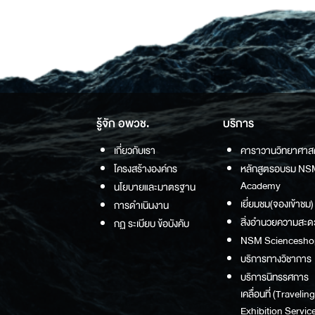
รู้จัก อพวช.
บริการ
เกี่ยวกับเรา
คาราวานวิทยาศาส
โครงสร้างองค์กร
หลักสูตรอบรม NS
Academy
นโยบายและมาตรฐาน
เยี่ยมชม(จองเข้าชม)
การดำเนินงาน
สิ่งอำนวยความสะด
กฏ ระเบียบ ข้อบังคับ
NSM Sciencesho
บริการทางวิชาการ
บริการนิทรรศการ
เคลื่อนที่ (Traveling
Exhibition Service