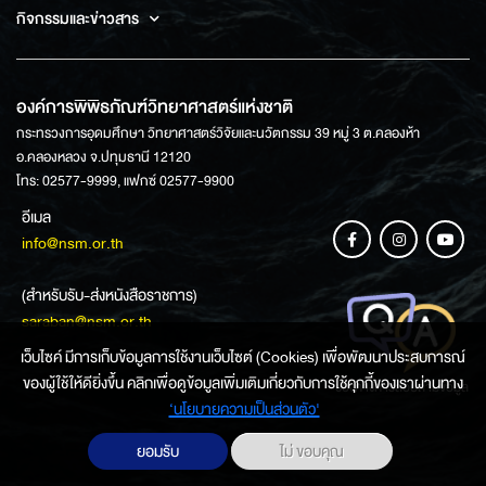
กิจกรรมและข่าวสาร
องค์การพิพิธภัณฑ์วิทยาศาสตร์แห่งชาติ
กระทรวงการอุดมศึกษา วิทยาศาสตร์วิจัยและนวัตกรรม 39 หมู่ 3 ต.คลองห้า
อ.คลองหลวง จ.ปทุมธานี 12120
โทร: 02577-9999, แฟกซ์ 02577-9900
อีเมล
info@nsm.or.th
(สำหรับรับ-ส่งหนังสือราชการ)
saraban@nsm.or.th
เว็บไซค์ มีการเก็บข้อมูลการใช้งานเว็บไซต์ (Cookies) เพื่อพัฒนาประสบการณ์
ของผู้ใช้ให้ดียิ่งขึ้น คลิกเพื่อดูข้อมูลเพิ่มเติมเกี่ยวกับการใช้คุกกี้ของเราผ่านทาง
ช่องทางการสอบถามข้อมูล
‘นโยบายความเป็นส่วนตัว'
ยอมรับ
ไม่ ขอบคุณ