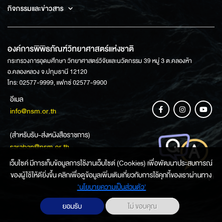
กิจกรรมและข่าวสาร
องค์การพิพิธภัณฑ์วิทยาศาสตร์แห่งชาติ
กระทรวงการอุดมศึกษา วิทยาศาสตร์วิจัยและนวัตกรรม 39 หมู่ 3 ต.คลองห้า
อ.คลองหลวง จ.ปทุมธานี 12120
โทร: 02577-9999, แฟกซ์ 02577-9900
อีเมล
info@nsm.or.th
(สำหรับรับ-ส่งหนังสือราชการ)
saraban@nsm.or.th
เว็บไซค์ มีการเก็บข้อมูลการใช้งานเว็บไซต์ (Cookies) เพื่อพัฒนาประสบการณ์
ของผู้ใช้ให้ดียิ่งขึ้น คลิกเพื่อดูข้อมูลเพิ่มเติมเกี่ยวกับการใช้คุกกี้ของเราผ่านทาง
ช่องทางการสอบถามข้อมูล
‘นโยบายความเป็นส่วนตัว'
ยอมรับ
ไม่ ขอบคุณ