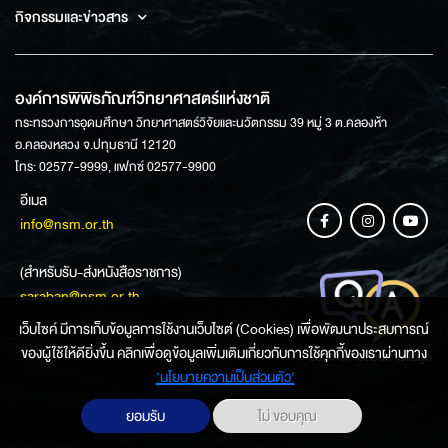
กิจกรรมและข่าวสาร
องค์การพิพิธภัณฑ์วิทยาศาสตร์แห่งชาติ
กระทรวงการอุดมศึกษา วิทยาศาสตร์วิจัยและนวัตกรรม 39 หมู่ 3 ต.คลองห้า
อ.คลองหลวง จ.ปทุมธานี 12120
โทร: 02577-9999, แฟกซ์ 02577-9900
อีเมล
info@nsm.or.th
(สำหรับรับ-ส่งหนังสือราชการ)
saraban@nsm.or.th
เว็บไซค์ มีการเก็บข้อมูลการใช้งานเว็บไซต์ (Cookies) เพื่อพัฒนาประสบการณ์
ของผู้ใช้ให้ดียิ่งขึ้น คลิกเพื่อดูข้อมูลเพิ่มเติมเกี่ยวกับการใช้คุกกี้ของเราผ่านทาง
ช่องทางการสอบถามข้อมูล
‘นโยบายความเป็นส่วนตัว'
ยอมรับ
ไม่ ขอบคุณ