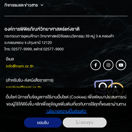
กิจกรรมและข่าวสาร
องค์การพิพิธภัณฑ์วิทยาศาสตร์แห่งชาติ
กระทรวงการอุดมศึกษา วิทยาศาสตร์วิจัยและนวัตกรรม 39 หมู่ 3 ต.คลองห้า
อ.คลองหลวง จ.ปทุมธานี 12120
โทร: 02577-9999, แฟกซ์ 02577-9900
อีเมล
info@nsm.or.th
(สำหรับรับ-ส่งหนังสือราชการ)
saraban@nsm.or.th
เว็บไซค์ มีการเก็บข้อมูลการใช้งานเว็บไซต์ (Cookies) เพื่อพัฒนาประสบการณ์
ของผู้ใช้ให้ดียิ่งขึ้น คลิกเพื่อดูข้อมูลเพิ่มเติมเกี่ยวกับการใช้คุกกี้ของเราผ่านทาง
ช่องทางการสอบถามข้อมูล
‘นโยบายความเป็นส่วนตัว'
ยอมรับ
ไม่ ขอบคุณ