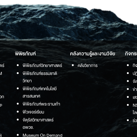
พิพิธภัณฑ์
คลังความรู้และงานวิจัย
กิจกร
ตร์
พิพิธภัณฑ์วิทยาศาสตร์
คลังวิชาการ
กิ
M
พิพิธภัณฑ์ธรรมชาติ
ปฏ
วิทยา
จั
พิพิธภัณฑ์เทคโนโลยี
ข่
สารสนเทศ
วก
เส
พิพิธภัณฑ์พระรามเก้า
p
NS
ฟิวเจอร์เรียม
โล
จัตุรัสวิทยาศาสตร์
ร่
อพวช.
)
Museum On Demand