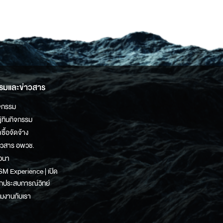
รมและข่าวสาร
จกรรม
ิทินกิจกรรม
ดซื้อจัดจ้าง
าวสาร อพวช.
วนา
M Experience | เปิด
กประสบการณ์วิทย์
วมงานกับเรา