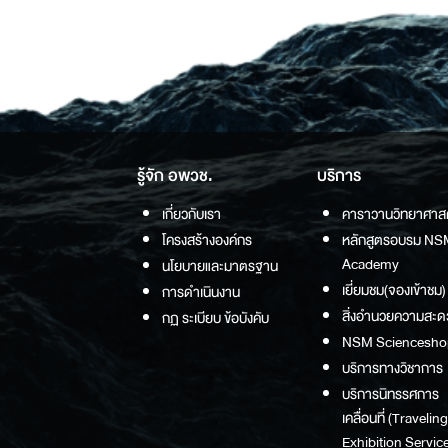
รู้จัก อพวช.
บริการ
เกี่ยวกับเรา
คาราวานวิทยาศาส
โครงสร้างองค์กร
หลักสูตรอบรม NS
Academy
นโยบายและมาตรฐาน
เยี่ยมชม(จองเข้าชม)
การดำเนินงาน
สิ่งอำนวยความสะด
กฏ ระเบียบ ข้อบังคับ
NSM Sciencesho
บริการทางวิชาการ
บริการนิทรรศการ
เคลื่อนที่ (Traveling
Exhibition Service