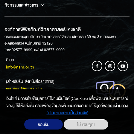
กิจกรรมและข่าวสาร
องค์การพิพิธภัณฑ์วิทยาศาสตร์แห่งชาติ
กระทรวงการอุดมศึกษา วิทยาศาสตร์วิจัยและนวัตกรรม 39 หมู่ 3 ต.คลองห้า
อ.คลองหลวง จ.ปทุมธานี 12120
โทร: 02577-9999, แฟกซ์ 02577-9900
อีเมล
info@nsm.or.th
(สำหรับรับ-ส่งหนังสือราชการ)
saraban@nsm.or.th
เว็บไซค์ มีการเก็บข้อมูลการใช้งานเว็บไซต์ (Cookies) เพื่อพัฒนาประสบการณ์
ของผู้ใช้ให้ดียิ่งขึ้น คลิกเพื่อดูข้อมูลเพิ่มเติมเกี่ยวกับการใช้คุกกี้ของเราผ่านทาง
ช่องทางการสอบถามข้อมูล
‘นโยบายความเป็นส่วนตัว'
ยอมรับ
ไม่ ขอบคุณ