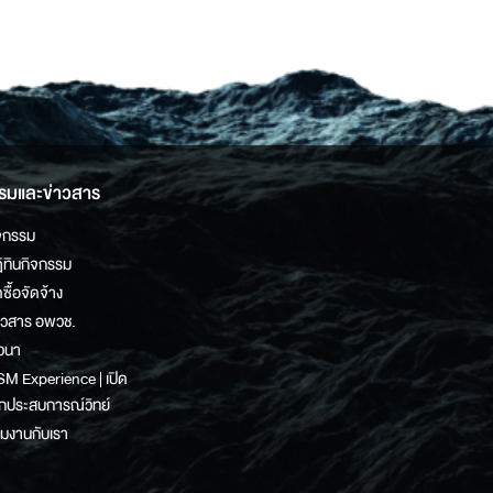
รมและข่าวสาร
จกรรม
ิทินกิจกรรม
ดซื้อจัดจ้าง
าวสาร อพวช.
วนา
M Experience | เปิด
กประสบการณ์วิทย์
วมงานกับเรา