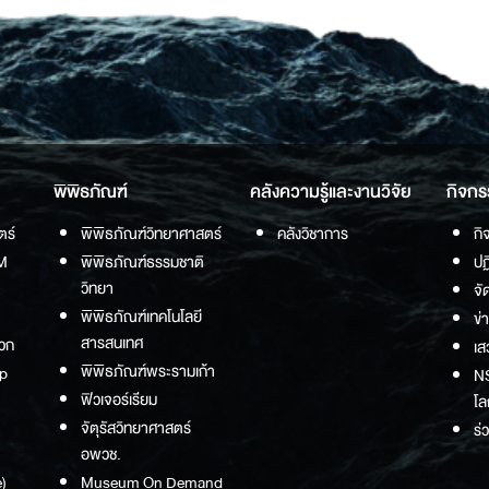
พิพิธภัณฑ์
คลังความรู้และงานวิจัย
กิจกร
ตร์
พิพิธภัณฑ์วิทยาศาสตร์
คลังวิชาการ
กิ
M
พิพิธภัณฑ์ธรรมชาติ
ปฏ
วิทยา
จั
พิพิธภัณฑ์เทคโนโลยี
ข่
สารสนเทศ
วก
เส
พิพิธภัณฑ์พระรามเก้า
p
NS
ฟิวเจอร์เรียม
โล
จัตุรัสวิทยาศาสตร์
ร่
อพวช.
)
Museum On Demand