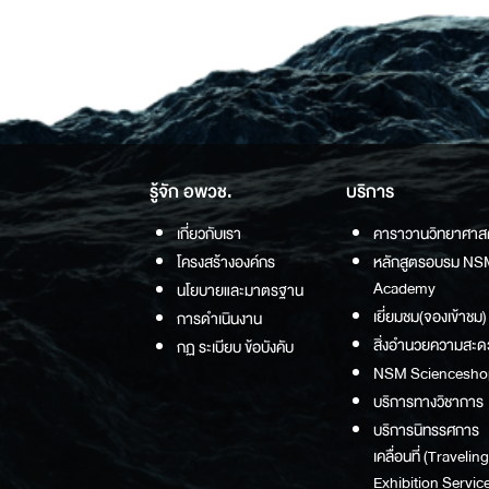
รู้จัก อพวช.
บริการ
เกี่ยวกับเรา
คาราวานวิทยาศาส
โครงสร้างองค์กร
หลักสูตรอบรม NS
Academy
นโยบายและมาตรฐาน
เยี่ยมชม(จองเข้าชม)
การดำเนินงาน
สิ่งอำนวยความสะด
กฏ ระเบียบ ข้อบังคับ
NSM Sciencesho
บริการทางวิชาการ
บริการนิทรรศการ
เคลื่อนที่ (Traveling
Exhibition Service