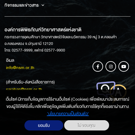
กิจกรรมและข่าวสาร
องค์การพิพิธภัณฑ์วิทยาศาสตร์แห่งชาติ
กระทรวงการอุดมศึกษา วิทยาศาสตร์วิจัยและนวัตกรรม 39 หมู่ 3 ต.คลองห้า
อ.คลองหลวง จ.ปทุมธานี 12120
โทร: 02577-9999, แฟกซ์ 02577-9900
อีเมล
info@nsm.or.th
(สำหรับรับ-ส่งหนังสือราชการ)
saraban@nsm.or.th
เว็บไซค์ มีการเก็บข้อมูลการใช้งานเว็บไซต์ (Cookies) เพื่อพัฒนาประสบการณ์
ของผู้ใช้ให้ดียิ่งขึ้น คลิกเพื่อดูข้อมูลเพิ่มเติมเกี่ยวกับการใช้คุกกี้ของเราผ่านทาง
ช่องทางการสอบถามข้อมูล
‘นโยบายความเป็นส่วนตัว'
ยอมรับ
ไม่ ขอบคุณ