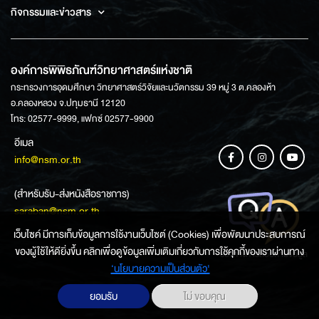
กิจกรรมและข่าวสาร
องค์การพิพิธภัณฑ์วิทยาศาสตร์แห่งชาติ
กระทรวงการอุดมศึกษา วิทยาศาสตร์วิจัยและนวัตกรรม 39 หมู่ 3 ต.คลองห้า
อ.คลองหลวง จ.ปทุมธานี 12120
โทร: 02577-9999, แฟกซ์ 02577-9900
อีเมล
info@nsm.or.th
(สำหรับรับ-ส่งหนังสือราชการ)
saraban@nsm.or.th
เว็บไซค์ มีการเก็บข้อมูลการใช้งานเว็บไซต์ (Cookies) เพื่อพัฒนาประสบการณ์
ของผู้ใช้ให้ดียิ่งขึ้น คลิกเพื่อดูข้อมูลเพิ่มเติมเกี่ยวกับการใช้คุกกี้ของเราผ่านทาง
ช่องทางการสอบถามข้อมูล
‘นโยบายความเป็นส่วนตัว'
ยอมรับ
ไม่ ขอบคุณ