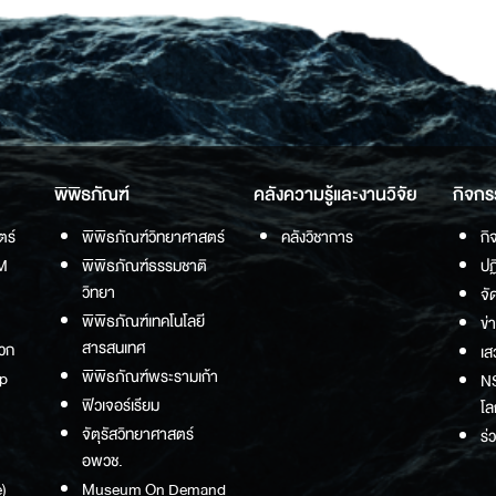
พิพิธภัณฑ์
คลังความรู้และงานวิจัย
กิจกร
ตร์
พิพิธภัณฑ์วิทยาศาสตร์
คลังวิชาการ
กิ
M
พิพิธภัณฑ์ธรรมชาติ
ปฏ
วิทยา
จั
พิพิธภัณฑ์เทคโนโลยี
ข่
สารสนเทศ
วก
เส
พิพิธภัณฑ์พระรามเก้า
p
NS
ฟิวเจอร์เรียม
โล
จัตุรัสวิทยาศาสตร์
ร่
อพวช.
)
Museum On Demand