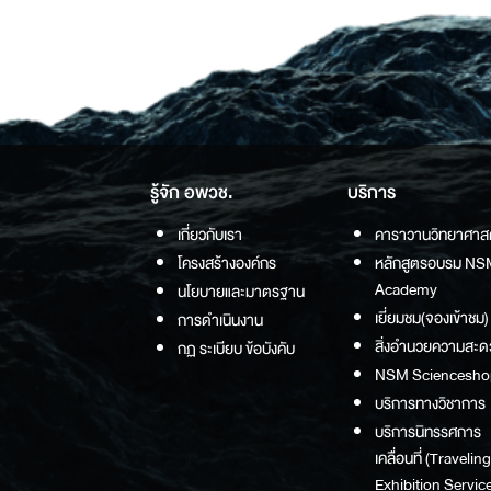
รู้จัก อพวช.
บริการ
เกี่ยวกับเรา
คาราวานวิทยาศาส
โครงสร้างองค์กร
หลักสูตรอบรม NS
Academy
นโยบายและมาตรฐาน
เยี่ยมชม(จองเข้าชม)
การดำเนินงาน
สิ่งอำนวยความสะด
กฏ ระเบียบ ข้อบังคับ
NSM Sciencesho
บริการทางวิชาการ
บริการนิทรรศการ
เคลื่อนที่ (Traveling
Exhibition Service