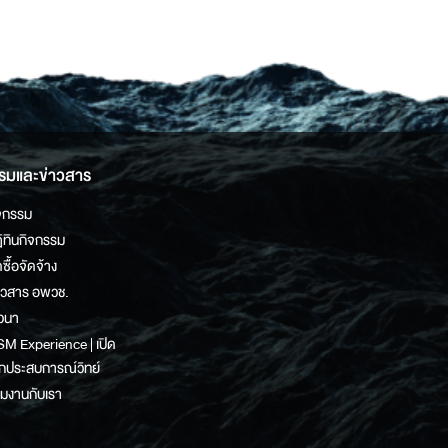
รมและข่าวสาร
จกรรม
ิทินกิจกรรม
ดซื้อจัดจ้าง
าวสาร อพวช.
วนา
M Experience | เปิด
กประสบการณ์วิทย์
วมงานกับเรา