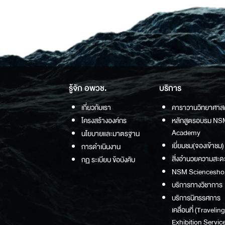
รู้จัก อพวช.
บริการ
เกี่ยวกับเรา
คาราวานวิทยาศาส
โครงสร้างองค์กร
หลักสูตรอบรม NS
Academy
นโยบายและมาตรฐาน
เยี่ยมชม(จองเข้าชม)
การดำเนินงาน
สิ่งอำนวยความสะด
กฏ ระเบียบ ข้อบังคับ
NSM Sciencesho
บริการทางวิชาการ
บริการนิทรรศการ
เคลื่อนที่ (Traveling
Exhibition Service