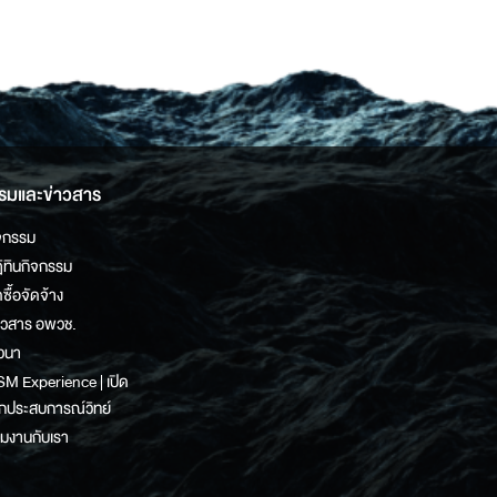
รมและข่าวสาร
จกรรม
ิทินกิจกรรม
ดซื้อจัดจ้าง
าวสาร อพวช.
วนา
M Experience | เปิด
กประสบการณ์วิทย์
วมงานกับเรา