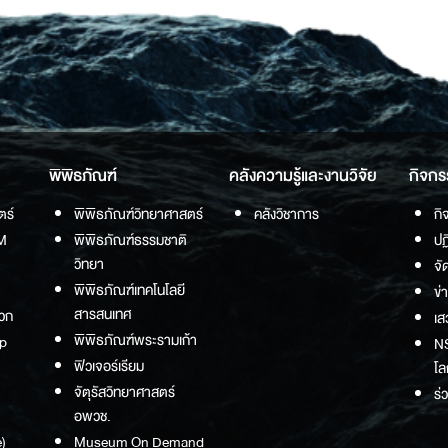
พิพิธภัณฑ์
คลังความรู้และงานวิจัย
กิจกร
ตร์
พิพิธภัณฑ์วิทยาศาสตร์
คลังวิชาการ
กิ
M
พิพิธภัณฑ์ธรรมชาติ
ปฏ
วิทยา
จั
พิพิธภัณฑ์เทคโนโลยี
ข่
สารสนเทศ
วก
เส
พิพิธภัณฑ์พระรามเก้า
p
NS
ฟิวเจอร์เรียม
โล
จัตุรัสวิทยาศาสตร์
ร่
อพวช.
)
Museum On Demand