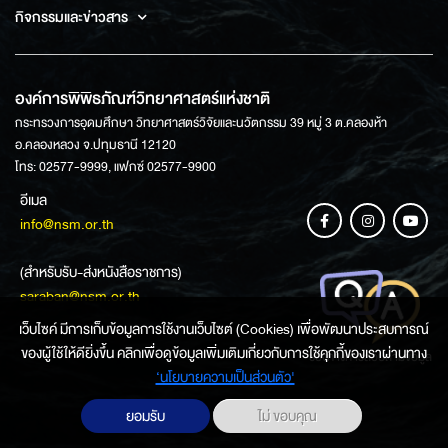
กิจกรรมและข่าวสาร
องค์การพิพิธภัณฑ์วิทยาศาสตร์แห่งชาติ
กระทรวงการอุดมศึกษา วิทยาศาสตร์วิจัยและนวัตกรรม 39 หมู่ 3 ต.คลองห้า
อ.คลองหลวง จ.ปทุมธานี 12120
โทร: 02577-9999, แฟกซ์ 02577-9900
อีเมล
info@nsm.or.th
(สำหรับรับ-ส่งหนังสือราชการ)
saraban@nsm.or.th
เว็บไซค์ มีการเก็บข้อมูลการใช้งานเว็บไซต์ (Cookies) เพื่อพัฒนาประสบการณ์
ของผู้ใช้ให้ดียิ่งขึ้น คลิกเพื่อดูข้อมูลเพิ่มเติมเกี่ยวกับการใช้คุกกี้ของเราผ่านทาง
ช่องทางการสอบถามข้อมูล
‘นโยบายความเป็นส่วนตัว'
ยอมรับ
ไม่ ขอบคุณ