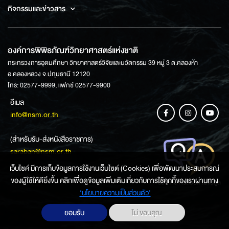
กิจกรรมและข่าวสาร
องค์การพิพิธภัณฑ์วิทยาศาสตร์แห่งชาติ
กระทรวงการอุดมศึกษา วิทยาศาสตร์วิจัยและนวัตกรรม 39 หมู่ 3 ต.คลองห้า
อ.คลองหลวง จ.ปทุมธานี 12120
โทร: 02577-9999, แฟกซ์ 02577-9900
อีเมล
info@nsm.or.th
(สำหรับรับ-ส่งหนังสือราชการ)
saraban@nsm.or.th
เว็บไซค์ มีการเก็บข้อมูลการใช้งานเว็บไซต์ (Cookies) เพื่อพัฒนาประสบการณ์
ของผู้ใช้ให้ดียิ่งขึ้น คลิกเพื่อดูข้อมูลเพิ่มเติมเกี่ยวกับการใช้คุกกี้ของเราผ่านทาง
ช่องทางการสอบถามข้อมูล
‘นโยบายความเป็นส่วนตัว'
ยอมรับ
ไม่ ขอบคุณ