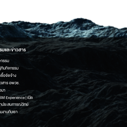
รมและข่าวสาร
จกรรม
ิทินกิจกรรม
ดซื้อจัดจ้าง
าวสาร อพวช.
วนา
M Experience | เปิด
กประสบการณ์วิทย์
วมงานกับเรา