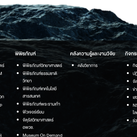
พิพิธภัณฑ์
คลังความรู้และงานวิจัย
กิจกร
ตร์
พิพิธภัณฑ์วิทยาศาสตร์
คลังวิชาการ
กิ
M
พิพิธภัณฑ์ธรรมชาติ
ปฏ
วิทยา
จั
พิพิธภัณฑ์เทคโนโลยี
ข่
สารสนเทศ
วก
เส
พิพิธภัณฑ์พระรามเก้า
p
NS
ฟิวเจอร์เรียม
โล
จัตุรัสวิทยาศาสตร์
ร่
อพวช.
)
Museum On Demand