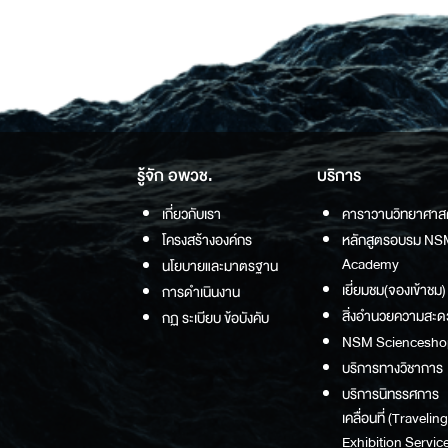
รู้จัก อพวช.
บริการ
เกี่ยวกับเรา
คาราวานวิทยาศาส
โครงสร้างองค์กร
หลักสูตรอบรม NS
Academy
นโยบายและมาตรฐาน
เยี่ยมชม(จองเข้าชม)
การดำเนินงาน
สิ่งอำนวยความสะด
กฏ ระเบียบ ข้อบังคับ
NSM Sciencesho
บริการทางวิชาการ
บริการนิทรรศการ
เคลื่อนที่ (Traveling
Exhibition Service