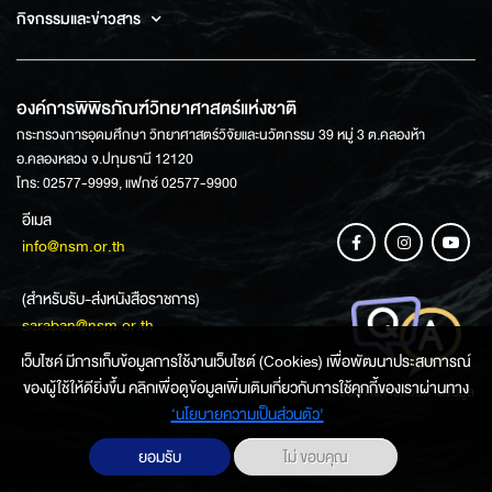
กิจกรรมและข่าวสาร
องค์การพิพิธภัณฑ์วิทยาศาสตร์แห่งชาติ
กระทรวงการอุดมศึกษา วิทยาศาสตร์วิจัยและนวัตกรรม 39 หมู่ 3 ต.คลองห้า
อ.คลองหลวง จ.ปทุมธานี 12120
โทร: 02577-9999, แฟกซ์ 02577-9900
อีเมล
info@nsm.or.th
(สำหรับรับ-ส่งหนังสือราชการ)
saraban@nsm.or.th
เว็บไซค์ มีการเก็บข้อมูลการใช้งานเว็บไซต์ (Cookies) เพื่อพัฒนาประสบการณ์
ของผู้ใช้ให้ดียิ่งขึ้น คลิกเพื่อดูข้อมูลเพิ่มเติมเกี่ยวกับการใช้คุกกี้ของเราผ่านทาง
ช่องทางการสอบถามข้อมูล
‘นโยบายความเป็นส่วนตัว'
ยอมรับ
ไม่ ขอบคุณ