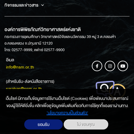
กิจกรรมและข่าวสาร
องค์การพิพิธภัณฑ์วิทยาศาสตร์แห่งชาติ
กระทรวงการอุดมศึกษา วิทยาศาสตร์วิจัยและนวัตกรรม 39 หมู่ 3 ต.คลองห้า
อ.คลองหลวง จ.ปทุมธานี 12120
โทร: 02577-9999, แฟกซ์ 02577-9900
อีเมล
info@nsm.or.th
(สำหรับรับ-ส่งหนังสือราชการ)
saraban@nsm.or.th
เว็บไซค์ มีการเก็บข้อมูลการใช้งานเว็บไซต์ (Cookies) เพื่อพัฒนาประสบการณ์
ของผู้ใช้ให้ดียิ่งขึ้น คลิกเพื่อดูข้อมูลเพิ่มเติมเกี่ยวกับการใช้คุกกี้ของเราผ่านทาง
ช่องทางการสอบถามข้อมูล
‘นโยบายความเป็นส่วนตัว'
ยอมรับ
ไม่ ขอบคุณ