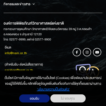
กิจกรรมและข่าวสาร
องค์การพิพิธภัณฑ์วิทยาศาสตร์แห่งชาติ
กระทรวงการอุดมศึกษา วิทยาศาสตร์วิจัยและนวัตกรรม 39 หมู่ 3 ต.คลองห้า
อ.คลองหลวง จ.ปทุมธานี 12120
โทร: 02577-9999, แฟกซ์ 02577-9900
อีเมล
info@nsm.or.th
(สำหรับรับ-ส่งหนังสือราชการ)
saraban@nsm.or.th
เว็บไซค์ มีการเก็บข้อมูลการใช้งานเว็บไซต์ (Cookies) เพื่อพัฒนาประสบการณ์
ของผู้ใช้ให้ดียิ่งขึ้น คลิกเพื่อดูข้อมูลเพิ่มเติมเกี่ยวกับการใช้คุกกี้ของเราผ่านทาง
ช่องทางการสอบถามข้อมูล
‘นโยบายความเป็นส่วนตัว'
ยอมรับ
ไม่ ขอบคุณ