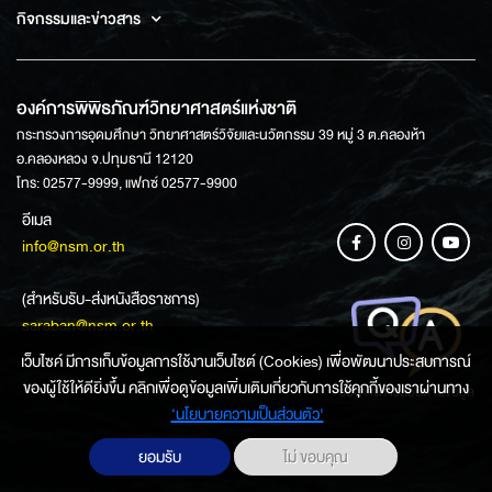
กิจกรรมและข่าวสาร
องค์การพิพิธภัณฑ์วิทยาศาสตร์แห่งชาติ
กระทรวงการอุดมศึกษา วิทยาศาสตร์วิจัยและนวัตกรรม 39 หมู่ 3 ต.คลองห้า
อ.คลองหลวง จ.ปทุมธานี 12120
โทร: 02577-9999, แฟกซ์ 02577-9900
อีเมล
info@nsm.or.th
(สำหรับรับ-ส่งหนังสือราชการ)
saraban@nsm.or.th
เว็บไซค์ มีการเก็บข้อมูลการใช้งานเว็บไซต์ (Cookies) เพื่อพัฒนาประสบการณ์
ของผู้ใช้ให้ดียิ่งขึ้น คลิกเพื่อดูข้อมูลเพิ่มเติมเกี่ยวกับการใช้คุกกี้ของเราผ่านทาง
ช่องทางการสอบถามข้อมูล
‘นโยบายความเป็นส่วนตัว'
ยอมรับ
ไม่ ขอบคุณ