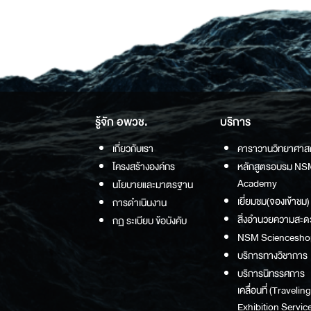
รู้จัก อพวช.
บริการ
เกี่ยวกับเรา
คาราวานวิทยาศาส
โครงสร้างองค์กร
หลักสูตรอบรม NS
Academy
นโยบายและมาตรฐาน
เยี่ยมชม(จองเข้าชม)
การดำเนินงาน
สิ่งอำนวยความสะด
กฏ ระเบียบ ข้อบังคับ
NSM Sciencesho
บริการทางวิชาการ
บริการนิทรรศการ
เคลื่อนที่ (Traveling
Exhibition Service