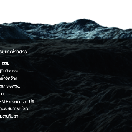
รมและข่าวสาร
จกรรม
ิทินกิจกรรม
ดซื้อจัดจ้าง
าวสาร อพวช.
วนา
M Experience | เปิด
กประสบการณ์วิทย์
วมงานกับเรา