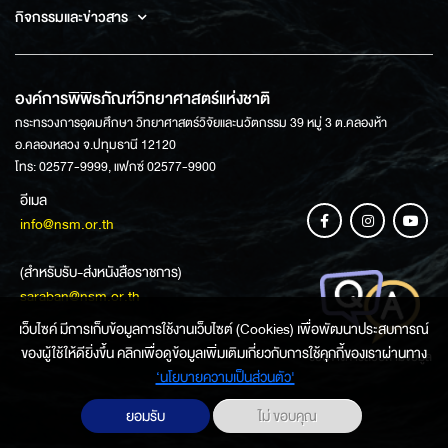
กิจกรรมและข่าวสาร
องค์การพิพิธภัณฑ์วิทยาศาสตร์แห่งชาติ
กระทรวงการอุดมศึกษา วิทยาศาสตร์วิจัยและนวัตกรรม 39 หมู่ 3 ต.คลองห้า
อ.คลองหลวง จ.ปทุมธานี 12120
โทร: 02577-9999, แฟกซ์ 02577-9900
อีเมล
info@nsm.or.th
(สำหรับรับ-ส่งหนังสือราชการ)
saraban@nsm.or.th
เว็บไซค์ มีการเก็บข้อมูลการใช้งานเว็บไซต์ (Cookies) เพื่อพัฒนาประสบการณ์
ของผู้ใช้ให้ดียิ่งขึ้น คลิกเพื่อดูข้อมูลเพิ่มเติมเกี่ยวกับการใช้คุกกี้ของเราผ่านทาง
ช่องทางการสอบถามข้อมูล
‘นโยบายความเป็นส่วนตัว'
ยอมรับ
ไม่ ขอบคุณ