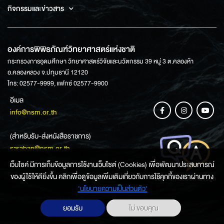
กิจกรรมและข่าวสาร
องค์การพิพิธภัณฑ์วิทยาศาสตร์แห่งชาติ
กระทรวงการอุดมศึกษา วิทยาศาสตร์วิจัยและนวัตกรรม 39 หมู่ 3 ต.คลองห้า
อ.คลองหลวง จ.ปทุมธานี 12120
โทร: 02577-9999, แฟกซ์ 02577-9900
อีเมล
info@nsm.or.th
(สำหรับรับ-ส่งหนังสือราชการ)
saraban@nsm.or.th
เว็บไซค์ มีการเก็บข้อมูลการใช้งานเว็บไซต์ (Cookies) เพื่อพัฒนาประสบการณ์
ของผู้ใช้ให้ดียิ่งขึ้น คลิกเพื่อดูข้อมูลเพิ่มเติมเกี่ยวกับการใช้คุกกี้ของเราผ่านทาง
ช่องทางการสอบถามข้อมูล
‘นโยบายความเป็นส่วนตัว'
ยอมรับ
ไม่ ขอบคุณ