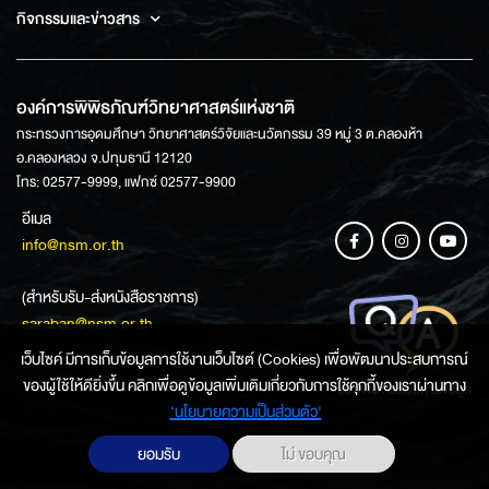
กิจกรรมและข่าวสาร
องค์การพิพิธภัณฑ์วิทยาศาสตร์แห่งชาติ
กระทรวงการอุดมศึกษา วิทยาศาสตร์วิจัยและนวัตกรรม 39 หมู่ 3 ต.คลองห้า
อ.คลองหลวง จ.ปทุมธานี 12120
โทร: 02577-9999, แฟกซ์ 02577-9900
อีเมล
info@nsm.or.th
(สำหรับรับ-ส่งหนังสือราชการ)
saraban@nsm.or.th
เว็บไซค์ มีการเก็บข้อมูลการใช้งานเว็บไซต์ (Cookies) เพื่อพัฒนาประสบการณ์
ของผู้ใช้ให้ดียิ่งขึ้น คลิกเพื่อดูข้อมูลเพิ่มเติมเกี่ยวกับการใช้คุกกี้ของเราผ่านทาง
ช่องทางการสอบถามข้อมูล
‘นโยบายความเป็นส่วนตัว'
ยอมรับ
ไม่ ขอบคุณ