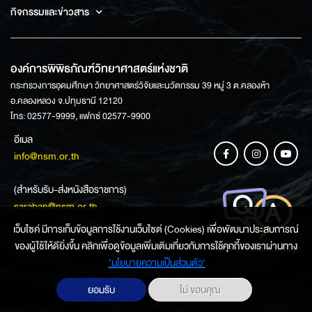
กิจกรรมและข่าวสาร
องค์การพิพิธภัณฑ์วิทยาศาสตร์แห่งชาติ
กระทรวงการอุดมศึกษา วิทยาศาสตร์วิจัยและนวัตกรรม 39 หมู่ 3 ต.คลองห้า
อ.คลองหลวง จ.ปทุมธานี 12120
โทร: 02577-9999, แฟกซ์ 02577-9900
อีเมล
info@nsm.or.th
(สำหรับรับ-ส่งหนังสือราชการ)
saraban@nsm.or.th
เว็บไซค์ มีการเก็บข้อมูลการใช้งานเว็บไซต์ (Cookies) เพื่อพัฒนาประสบการณ์
ของผู้ใช้ให้ดียิ่งขึ้น คลิกเพื่อดูข้อมูลเพิ่มเติมเกี่ยวกับการใช้คุกกี้ของเราผ่านทาง
ช่องทางการสอบถามข้อมูล
‘นโยบายความเป็นส่วนตัว'
ยอมรับ
ไม่ ขอบคุณ