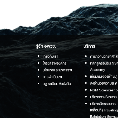
รู้จัก อพวช.
บริการ
เกี่ยวกับเรา
คาราวานวิทยาศาส
โครงสร้างองค์กร
หลักสูตรอบรม NS
Academy
นโยบายและมาตรฐาน
เยี่ยมชม(จองเข้าชม)
การดำเนินงาน
สิ่งอำนวยความสะด
กฏ ระเบียบ ข้อบังคับ
NSM Sciencesho
บริการทางวิชาการ
บริการนิทรรศการ
เคลื่อนที่ (Traveling
Exhibition Service