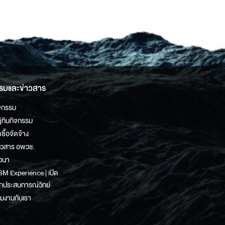
รมและข่าวสาร
จกรรม
ิทินกิจกรรม
ดซื้อจัดจ้าง
าวสาร อพวช.
วนา
M Experience | เปิด
กประสบการณ์วิทย์
วมงานกับเรา