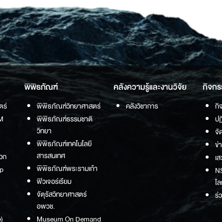
พิพิธภัณฑ์
คลังความรู้และงานวิจัย
กิจกร
ตร์
พิพิธภัณฑ์วิทยาศาสตร์
คลังวิชาการ
กิ
M
พิพิธภัณฑ์ธรรมชาติ
ปฏ
วิทยา
จั
พิพิธภัณฑ์เทคโนโลยี
ข่
สารสนเทศ
วก
เส
พิพิธภัณฑ์พระรามเก้า
p
NS
ฟิวเจอร์เรียม
โล
จัตุรัสวิทยาศาสตร์
ร่
อพวช.
)
Museum On Demand