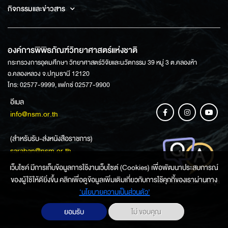
กิจกรรมและข่าวสาร
องค์การพิพิธภัณฑ์วิทยาศาสตร์แห่งชาติ
กระทรวงการอุดมศึกษา วิทยาศาสตร์วิจัยและนวัตกรรม 39 หมู่ 3 ต.คลองห้า
อ.คลองหลวง จ.ปทุมธานี 12120
โทร: 02577-9999, แฟกซ์ 02577-9900
อีเมล
info@nsm.or.th
(สำหรับรับ-ส่งหนังสือราชการ)
saraban@nsm.or.th
เว็บไซค์ มีการเก็บข้อมูลการใช้งานเว็บไซต์ (Cookies) เพื่อพัฒนาประสบการณ์
ของผู้ใช้ให้ดียิ่งขึ้น คลิกเพื่อดูข้อมูลเพิ่มเติมเกี่ยวกับการใช้คุกกี้ของเราผ่านทาง
ช่องทางการสอบถามข้อมูล
‘นโยบายความเป็นส่วนตัว'
ยอมรับ
ไม่ ขอบคุณ