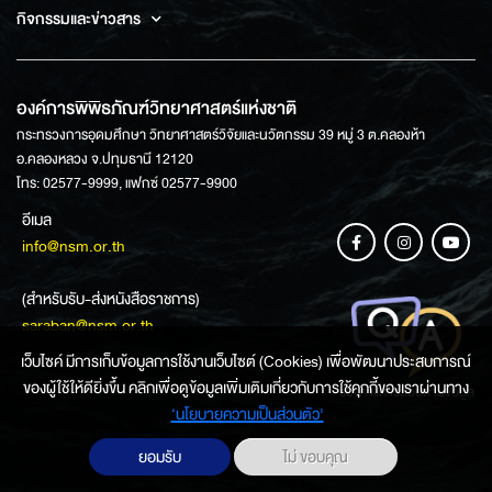
กิจกรรมและข่าวสาร
องค์การพิพิธภัณฑ์วิทยาศาสตร์แห่งชาติ
กระทรวงการอุดมศึกษา วิทยาศาสตร์วิจัยและนวัตกรรม 39 หมู่ 3 ต.คลองห้า
อ.คลองหลวง จ.ปทุมธานี 12120
โทร: 02577-9999, แฟกซ์ 02577-9900
อีเมล
info@nsm.or.th
(สำหรับรับ-ส่งหนังสือราชการ)
saraban@nsm.or.th
เว็บไซค์ มีการเก็บข้อมูลการใช้งานเว็บไซต์ (Cookies) เพื่อพัฒนาประสบการณ์
ของผู้ใช้ให้ดียิ่งขึ้น คลิกเพื่อดูข้อมูลเพิ่มเติมเกี่ยวกับการใช้คุกกี้ของเราผ่านทาง
ช่องทางการสอบถามข้อมูล
‘นโยบายความเป็นส่วนตัว'
ยอมรับ
ไม่ ขอบคุณ