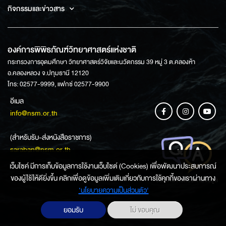
กิจกรรมและข่าวสาร
องค์การพิพิธภัณฑ์วิทยาศาสตร์แห่งชาติ
กระทรวงการอุดมศึกษา วิทยาศาสตร์วิจัยและนวัตกรรม 39 หมู่ 3 ต.คลองห้า
อ.คลองหลวง จ.ปทุมธานี 12120
โทร: 02577-9999, แฟกซ์ 02577-9900
อีเมล
info@nsm.or.th
(สำหรับรับ-ส่งหนังสือราชการ)
saraban@nsm.or.th
เว็บไซค์ มีการเก็บข้อมูลการใช้งานเว็บไซต์ (Cookies) เพื่อพัฒนาประสบการณ์
ของผู้ใช้ให้ดียิ่งขึ้น คลิกเพื่อดูข้อมูลเพิ่มเติมเกี่ยวกับการใช้คุกกี้ของเราผ่านทาง
ช่องทางการสอบถามข้อมูล
‘นโยบายความเป็นส่วนตัว'
ยอมรับ
ไม่ ขอบคุณ