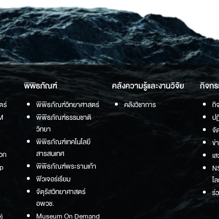
พิพิธภัณฑ์
คลังความรู้และงานวิจัย
กิจกร
ตร์
พิพิธภัณฑ์วิทยาศาสตร์
คลังวิชาการ
กิ
M
พิพิธภัณฑ์ธรรมชาติ
ปฏ
วิทยา
จั
พิพิธภัณฑ์เทคโนโลยี
ข่
สารสนเทศ
วก
เส
พิพิธภัณฑ์พระรามเก้า
p
NS
ฟิวเจอร์เรียม
โล
จัตุรัสวิทยาศาสตร์
ร่
อพวช.
)
Museum On Demand