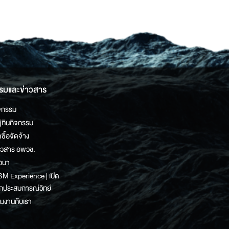
รมและข่าวสาร
จกรรม
ิทินกิจกรรม
ดซื้อจัดจ้าง
าวสาร อพวช.
วนา
M Experience | เปิด
กประสบการณ์วิทย์
วมงานกับเรา