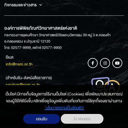
กิจกรรมและข่าวสาร
องค์การพิพิธภัณฑ์วิทยาศาสตร์แห่งชาติ
กระทรวงการอุดมศึกษา วิทยาศาสตร์วิจัยและนวัตกรรม 39 หมู่ 3 ต.คลองห้า
อ.คลองหลวง จ.ปทุมธานี 12120
โทร: 02577-9999, แฟกซ์ 02577-9900
อีเมล
info@nsm.or.th
(สำหรับรับ-ส่งหนังสือราชการ)
saraban@nsm.or.th
เว็บไซค์ มีการเก็บข้อมูลการใช้งานเว็บไซต์ (Cookies) เพื่อพัฒนาประสบการณ์
ของผู้ใช้ให้ดียิ่งขึ้น คลิกเพื่อดูข้อมูลเพิ่มเติมเกี่ยวกับการใช้คุกกี้ของเราผ่านทาง
ช่องทางการสอบถามข้อมูล
‘นโยบายความเป็นส่วนตัว'
ยอมรับ
ไม่ ขอบคุณ