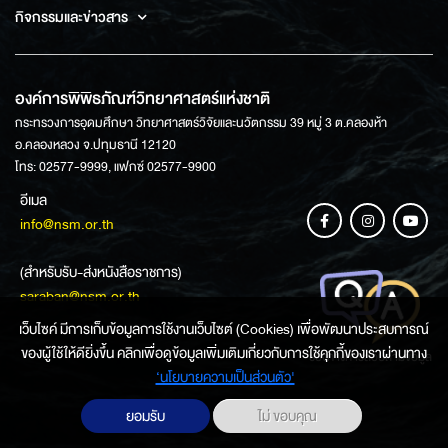
กิจกรรมและข่าวสาร
องค์การพิพิธภัณฑ์วิทยาศาสตร์แห่งชาติ
กระทรวงการอุดมศึกษา วิทยาศาสตร์วิจัยและนวัตกรรม 39 หมู่ 3 ต.คลองห้า
อ.คลองหลวง จ.ปทุมธานี 12120
โทร: 02577-9999, แฟกซ์ 02577-9900
อีเมล
info@nsm.or.th
(สำหรับรับ-ส่งหนังสือราชการ)
saraban@nsm.or.th
เว็บไซค์ มีการเก็บข้อมูลการใช้งานเว็บไซต์ (Cookies) เพื่อพัฒนาประสบการณ์
ของผู้ใช้ให้ดียิ่งขึ้น คลิกเพื่อดูข้อมูลเพิ่มเติมเกี่ยวกับการใช้คุกกี้ของเราผ่านทาง
ช่องทางการสอบถามข้อมูล
‘นโยบายความเป็นส่วนตัว'
ยอมรับ
ไม่ ขอบคุณ