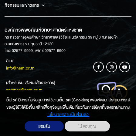
กิจกรรมและข่าวสาร
องค์การพิพิธภัณฑ์วิทยาศาสตร์แห่งชาติ
กระทรวงการอุดมศึกษา วิทยาศาสตร์วิจัยและนวัตกรรม 39 หมู่ 3 ต.คลองห้า
อ.คลองหลวง จ.ปทุมธานี 12120
โทร: 02577-9999, แฟกซ์ 02577-9900
อีเมล
info@nsm.or.th
(สำหรับรับ-ส่งหนังสือราชการ)
saraban@nsm.or.th
เว็บไซค์ มีการเก็บข้อมูลการใช้งานเว็บไซต์ (Cookies) เพื่อพัฒนาประสบการณ์
ของผู้ใช้ให้ดียิ่งขึ้น คลิกเพื่อดูข้อมูลเพิ่มเติมเกี่ยวกับการใช้คุกกี้ของเราผ่านทาง
ช่องทางการสอบถามข้อมูล
‘นโยบายความเป็นส่วนตัว'
ยอมรับ
ไม่ ขอบคุณ