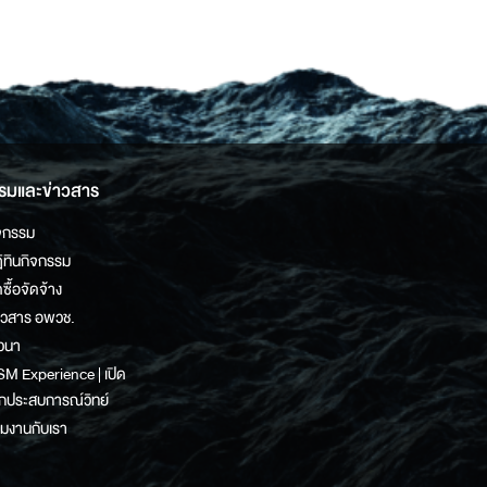
รมและข่าวสาร
จกรรม
ิทินกิจกรรม
ดซื้อจัดจ้าง
าวสาร อพวช.
วนา
M Experience | เปิด
กประสบการณ์วิทย์
วมงานกับเรา