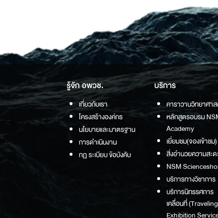
รู้จัก อพวช.
บริการ
เกี่ยวกับเรา
คาราวานวิทยาศาส
โครงสร้างองค์กร
หลักสูตรอบรม NS
Academy
นโยบายและมาตรฐาน
เยี่ยมชม(จองเข้าชม)
การดำเนินงาน
สิ่งอำนวยความสะด
กฏ ระเบียบ ข้อบังคับ
NSM Sciencesho
บริการทางวิชาการ
บริการนิทรรศการ
เคลื่อนที่ (Traveling
Exhibition Service