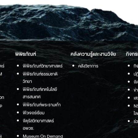
พิพิธภัณฑ์
คลังความรู้และงานวิจัย
กิจกร
ตร์
พิพิธภัณฑ์วิทยาศาสตร์
คลังวิชาการ
กิ
M
พิพิธภัณฑ์ธรรมชาติ
ปฏ
วิทยา
จั
พิพิธภัณฑ์เทคโนโลยี
ข่
สารสนเทศ
วก
เส
พิพิธภัณฑ์พระรามเก้า
p
NS
ฟิวเจอร์เรียม
โล
จัตุรัสวิทยาศาสตร์
ร่
อพวช.
)
Museum On Demand