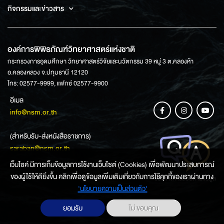
กิจกรรมและข่าวสาร
องค์การพิพิธภัณฑ์วิทยาศาสตร์แห่งชาติ
กระทรวงการอุดมศึกษา วิทยาศาสตร์วิจัยและนวัตกรรม 39 หมู่ 3 ต.คลองห้า
อ.คลองหลวง จ.ปทุมธานี 12120
โทร: 02577-9999, แฟกซ์ 02577-9900
อีเมล
info@nsm.or.th
(สำหรับรับ-ส่งหนังสือราชการ)
saraban@nsm.or.th
เว็บไซค์ มีการเก็บข้อมูลการใช้งานเว็บไซต์ (Cookies) เพื่อพัฒนาประสบการณ์
ของผู้ใช้ให้ดียิ่งขึ้น คลิกเพื่อดูข้อมูลเพิ่มเติมเกี่ยวกับการใช้คุกกี้ของเราผ่านทาง
ช่องทางการสอบถามข้อมูล
‘นโยบายความเป็นส่วนตัว'
ยอมรับ
ไม่ ขอบคุณ