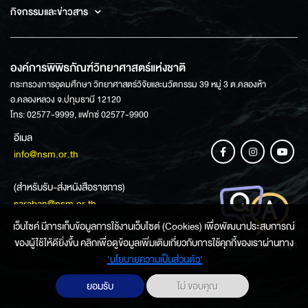
กิจกรรมและข่าวสาร
องค์การพิพิธภัณฑ์วิทยาศาสตร์แห่งชาติ
กระทรวงการอุดมศึกษา วิทยาศาสตร์วิจัยและนวัตกรรม 39 หมู่ 3 ต.คลองห้า
อ.คลองหลวง จ.ปทุมธานี 12120
โทร: 02577-9999, แฟกซ์ 02577-9900
อีเมล
info@nsm.or.th
(สำหรับรับ-ส่งหนังสือราชการ)
saraban@nsm.or.th
เว็บไซค์ มีการเก็บข้อมูลการใช้งานเว็บไซต์ (Cookies) เพื่อพัฒนาประสบการณ์
ของผู้ใช้ให้ดียิ่งขึ้น คลิกเพื่อดูข้อมูลเพิ่มเติมเกี่ยวกับการใช้คุกกี้ของเราผ่านทาง
ช่องทางการสอบถามข้อมูล
‘นโยบายความเป็นส่วนตัว'
ยอมรับ
ไม่ ขอบคุณ